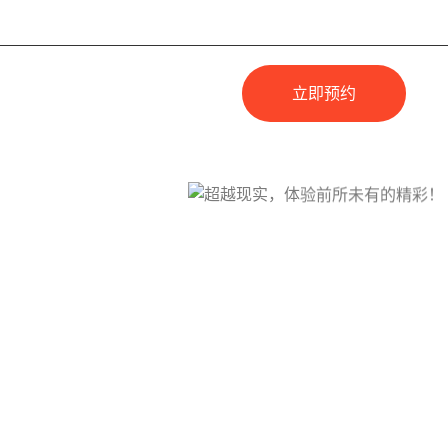
找到我们 :
务种类
咨询九游官网
立即预约