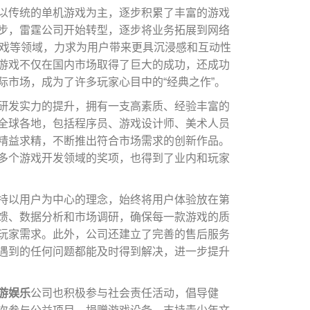
以传统的单机游戏为主，逐步积累了丰富的游戏
步，雷霆公司开始转型，逐步将业务拓展到网络
R游戏等领域，力求为用户带来更具沉浸感和互动性
游戏不仅在国内市场取得了巨大的成功，还成功
际市场，成为了许多玩家心目中的“经典之作”。
研发实力的提升，拥有一支高素质、经验丰富的
全球各地，包括程序员、游戏设计师、美术人员
精益求精，不断推出符合市场需求的创新作品。
多个游戏开发领域的奖项，也得到了业内和玩家
持以用户为中心的理念，始终将用户体验放在第
馈、数据分析和市场调研，确保每一款游戏的质
玩家需求。此外，公司还建立了完善的售后服务
遇到的任何问题都能及时得到解决，进一步提升
游娱乐
公司也积极参与社会责任活动，倡导健