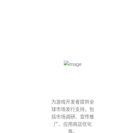
**游戏发行与推
广**
为游戏开发者提供全
球市场发行支持，包
括市场调研、宣传推
广、应用商店优化
等。