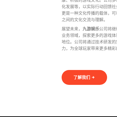
康、积极的游戏文化。公司多
化发展等，以实际行动回馈社
更是一种文化传播的载体，可
之间的文化交流与理解。
展望未来，
九游娱乐
公司将继
业务领域，探索更多的游戏体
地位。公司将通过技术研发的
力，为全球玩家带来更多精彩
了解我们